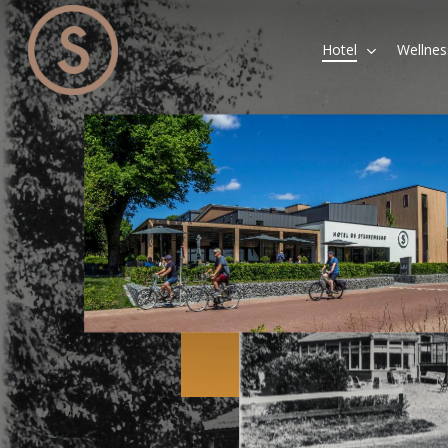
Skip
to
Hotel
Wellnes
main
content